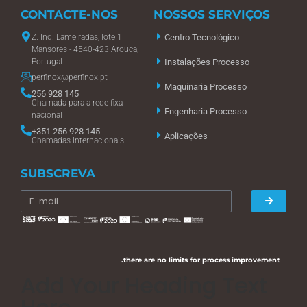
CONTACTE-NOS
NOSSOS SERVIÇOS
Z. Ind. Lameiradas, lote 1
Centro Tecnológico
Mansores - 4540-423 Arouca,
Portugal
Instalações Processo
perfinox@perfinox.pt
Maquinaria Processo
256 928 145
Chamada para a rede fixa
Engenharia Processo
nacional
+351 256 928 145
Aplicações
Chamadas Internacionais
SUBSCREVA
.there are no limits for process improvement
Add Your Heading Text