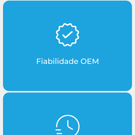
Peças originais do fabricante, concebidas
especificamente para os sistemas Perfinox, a fim
de garantir 100% de compatibilidade.
Fiabilidade OEM
Componentes críticos disponíveis para envio