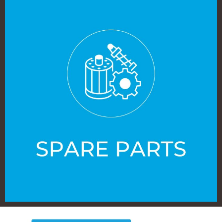
INSTALAÇÕES ELÉTRICAS
Design e eletrificação especializada com integração de PLCs,
assegurando a gestão integral e o controlo remoto de alta
precisão.