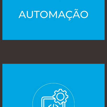
AUTOMAÇÃO
Implementação de tecnologia de ponta para transformar
operações manuais em fluxos de trabalho totalmente
automatizados e contínuos.