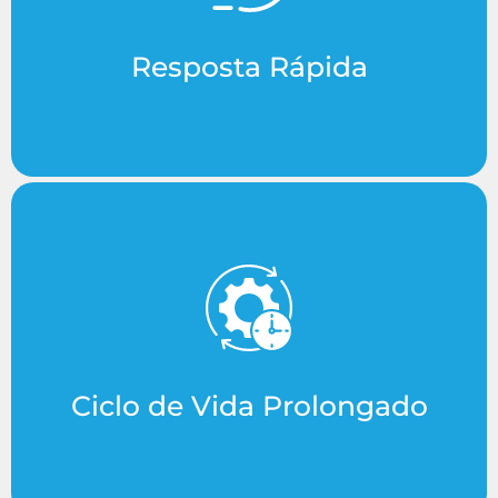
imediato para manter a sua linha de produção a
funcionar sem interrupções.
Resposta Rápida
Materiais de alta qualidade que excedem os
padrões da indústria, aumentando
significativamente a vida útil das suas máquinas.
Ciclo de Vida Prolongado