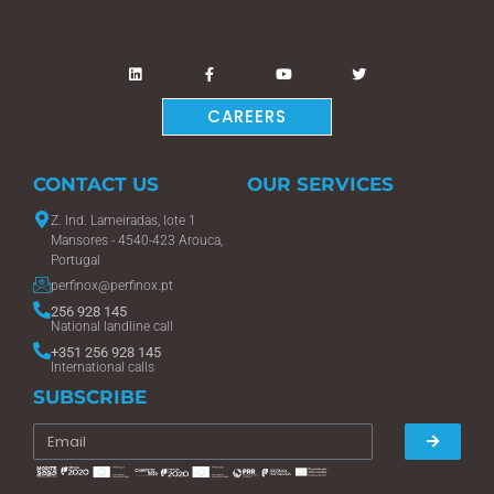
CAREERS
CONTACT US
OUR SERVICES
Z. Ind. Lameiradas, lote 1
Mansores - 4540-423 Arouca,
Portugal
perfinox@perfinox.pt
256 928 145
National landline call
+351 256 928 145
International calls
SUBSCRIBE