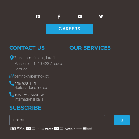
CAREERS
CONTACT US
OUR SERVICES
Z. Ind. Lameiradas, lote 1
Mansores - 4540-423 Arouca,
Portugal
perfinox@perfinox.pt
256 928 145
National landline call
+351 256 928 145
International calls
SUBSCRIBE