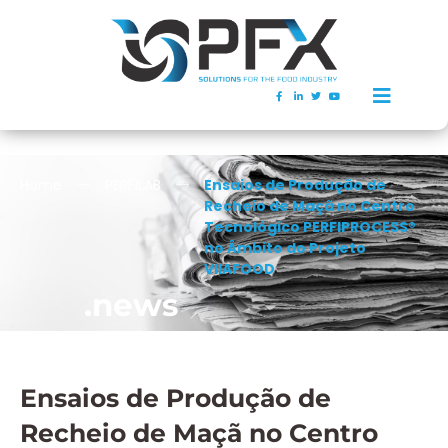
Home
PERFILAB
Ensaios de Produção de
Recheio de Maçã no Centro
Tecnológico PERFIPROCESS®
no Âmbito do Projeto
VIIAFOOD
.news
Ensaios de Produção de
Recheio de Maçã no Centro