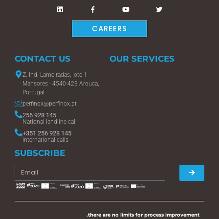
CAREERS
CONTACT US
OUR SERVICES
Z. Ind. Lameiradas, lote 1
Mansores - 4540-423 Arouca,
Portugal
perfinox@perfinox.pt
256 928 145
National landline call
+351 256 928 145
International calls
SUBSCRIBE
.there are no limits for process improvement