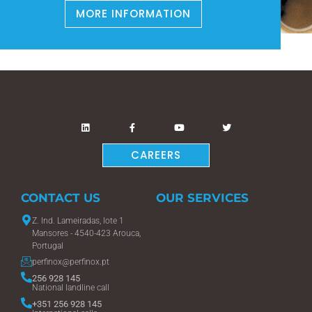
MORE INFORMATION
CAREERS
CONTACT US
OUR SERVICES
Z. Ind. Lameiradas, lote 1
Mansores - 4540-423 Arouca,
Portugal
perfinox@perfinox.pt
256 928 145
National landline call
+351 256 928 145